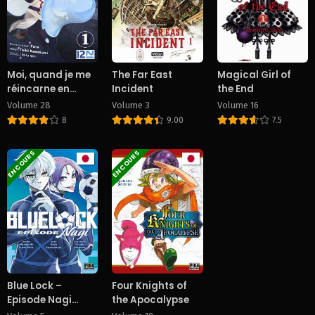
Volume 4
Volume 3
October 23, 2024
October 23, 2024
Volume 2
Volume 1
October 23, 2024
October 23, 2024
Moi, quand je me
The Far East
Magical Girl of
réincarne en
Incident
the End
Slime
Volume 28
Volume 3
Volume 16
8
9.00
7.5
EN COURS
EN COURS
Blue Lock –
Four Knights of
Episode Nagi
the Apocalypse
[Version