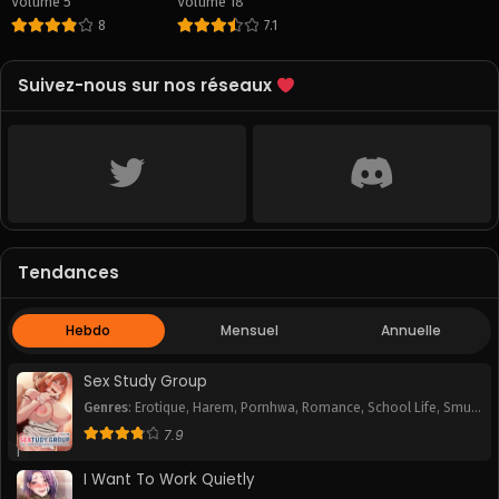
Volume 5
Volume 18
officielle]
8
7.1
Suivez-nous sur nos réseaux
Tendances
Hebdo
Mensuel
Annuelle
Sex Study Group
Genres
:
Erotique
,
Harem
,
Pornhwa
,
Romance
,
School Life
,
Smut
,
Webtoon
7.9
1
I Want To Work Quietly