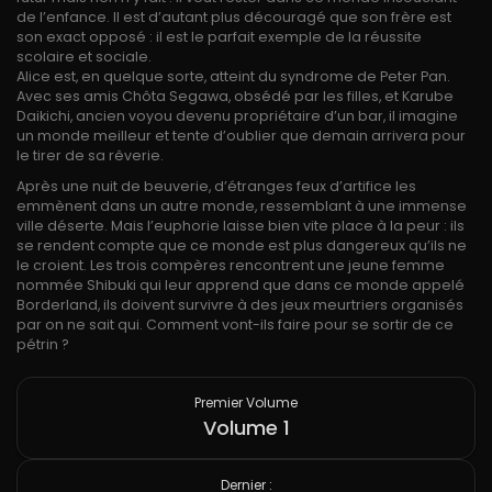
de l’enfance. Il est d’autant plus découragé que son frère est
son exact opposé : il est le parfait exemple de la réussite
scolaire et sociale.
Alice est, en quelque sorte, atteint du syndrome de Peter Pan.
Avec ses amis Chôta Segawa, obsédé par les filles, et Karube
Daikichi, ancien voyou devenu propriétaire d’un bar, il imagine
un monde meilleur et tente d’oublier que demain arrivera pour
le tirer de sa rêverie.
Après une nuit de beuverie, d’étranges feux d’artifice les
emmènent dans un autre monde, ressemblant à une immense
ville déserte. Mais l’euphorie laisse bien vite place à la peur : ils
se rendent compte que ce monde est plus dangereux qu’ils ne
le croient. Les trois compères rencontrent une jeune femme
nommée Shibuki qui leur apprend que dans ce monde appelé
Borderland, ils doivent survivre à des jeux meurtriers organisés
par on ne sait qui. Comment vont-ils faire pour se sortir de ce
pétrin ?
Premier Volume
Volume 1
Dernier :