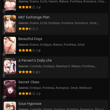
Genres
:
Drame
,
Ecchi
,
Harem
,
Mature
,
Pornhwa
,
Romance
,
Smut
,
Webtoon
7.4
2
MILF Exchange Plan
Genres
:
Drame
,
Ecchi
,
Erotique
,
Pornhwa
,
Romance
,
Smut
,
Webtoon
7
3
Beautiful Days
Genres
:
Drame
,
Erotique
,
Mature
,
Pornhwa
,
Smut
7.8
4
A Pervert's Daily Life
Genres
:
Comédie
,
Erotique
,
Manhwa P
,
Mature
,
Pornhwa
,
Romance
,
Slice of Life
,
Smut
,
Tranche de vie
,
Webtoon
8.1
5
Secret Class
Genres
:
Erotique
,
Pornhwa
,
Romance
,
Smut
,
Webtoon
7.3
6
Sous Hypnose
Genres
:
Comédie
,
Drame
,
Erotique
,
Pornhwa
,
Romance
,
Slice of