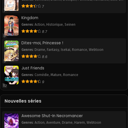
Life
,
Smut
7
7
Kingdom
Genres
:
Action
,
Historique
,
Seinen
8.7
8
Dites-moi, Princesse !
Genres
:
Drame
,
Fantasy
,
Isekai
,
Romance
,
Webtoon
8.6
9
Just Friends
Genres
:
Comédie
,
Mature
,
Romance
9
10
Nouvelles séries
Awesome Shut-In Necromancer
Genres
:
Action
,
Aventure
,
Drame
,
Harem
,
Webtoon