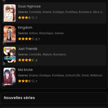
6
Sous Hypnose
Genres
:
Comédie
,
Drame
,
Erotique
,
Pornhwa
,
Romance
,
Slice of
Life
,
Smut
7
7
Kingdom
Genres
:
Action
,
Historique
,
Seinen
8.7
8
Just Friends
Genres
:
Comédie
,
Mature
,
Romance
9
9
Ma brute
Genres
:
Drame
,
Erotique
,
Pornhwa
,
School Life
,
Smut
,
Webtoon
7
10
Nouvelles séries