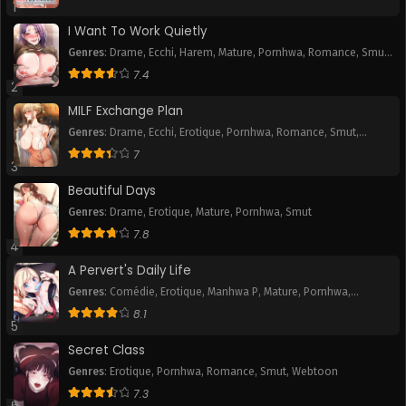
1
I Want To Work Quietly
Genres
:
Drame
,
Ecchi
,
Harem
,
Mature
,
Pornhwa
,
Romance
,
Smut
,
Webtoon
7.4
2
MILF Exchange Plan
Genres
:
Drame
,
Ecchi
,
Erotique
,
Pornhwa
,
Romance
,
Smut
,
Webtoon
7
3
Beautiful Days
Genres
:
Drame
,
Erotique
,
Mature
,
Pornhwa
,
Smut
7.8
4
A Pervert's Daily Life
Genres
:
Comédie
,
Erotique
,
Manhwa P
,
Mature
,
Pornhwa
,
Romance
,
Slice of Life
,
Smut
,
Tranche de vie
,
Webtoon
8.1
5
Secret Class
Genres
:
Erotique
,
Pornhwa
,
Romance
,
Smut
,
Webtoon
7.3