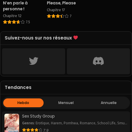
December 5, 2025
N’en parle à
Please, Please
personne !
Chapitre 17
Chapitre 12
7
7.5
Suivez-nous sur nos réseaux
Tendances
Hebdo
Mensuel
Annuelle
Sex Study Group
Genres
:
Erotique
,
Harem
,
Pornhwa
,
Romance
,
School Life
,
Smut
,
Webtoon
7.9