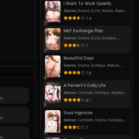
I Want To Work Quietly
Genres
:
Drame
,
Ecchi
,
Harem
,
Mature
,
Pornhwa
,
Romance
,
Smut
,
Webtoon
7.4
2
MILF Exchange Plan
Genres
:
Drame
,
Ecchi
,
Erotique
,
Pornhwa
,
Romance
,
Smut
,
Webtoon
7
3
Beautiful Days
Genres
:
Drame
,
Erotique
,
Mature
,
Pornhwa
,
Smut
7.8
4
A Pervert's Daily Life
Genres
:
Comédie
,
Erotique
,
Manhwa
24
P
,
Mature
,
Pornhwa
,
Romance
,
Slice
8.1
of Life
,
Smut
,
Tranche de vie
,
5
Webtoon
Sous Hypnose
24
Genres
:
Comédie
,
Drame
,
Erotique
,
Pornhwa
,
Romance
,
Slice of Life
,
7
Smut
6
24