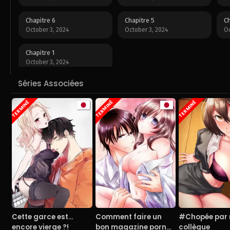
Chapitre 6
Chapitre 5
Ch
October 3, 2024
October 3, 2024
Oc
Chapitre 1
October 3, 2024
Séries Associées
TERMINÉ
TERMINÉ
TERMINÉ
Cette garce est…
Comment faire un
#Chopée par
encore vierge ?!
bon magazine porno
collègue