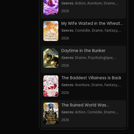
Necromancer
Genres
:
Action
,
Aventure
,
Drame
,
Harem
,
Webtoon
2026
My Wife Waited in the Wheat
Fields
Genres
:
Comédie
,
Drame
,
Fantasy
,
Romance
,
Webtoon
2026
Daytime in the Bunker
Genres
:
Drame
,
Psychologique
,
Romance
,
Webtoon
2026
The Baddest Villainess Is Back
Genres
:
Aventure
,
Drame
,
Fantasy
,
Romance
,
Webtoon
2026
The Ruined World Was
Mistaken for a Game
Genres
:
Action
,
Comédie
,
Drame
,
Fantasy
,
Mystère
,
Tragédie
,
Webtoon
2026