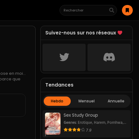
Suivez-nous sur nos réseaux
chose en moi…
 parce que
Tendances
Hebdo
Mensuel
Annuelle
Sex Study Group
Genres
:
Erotique
,
Harem
,
Pornhwa
,
Romance
,
School Life
,
Smut
,
7.9
Webtoon
1