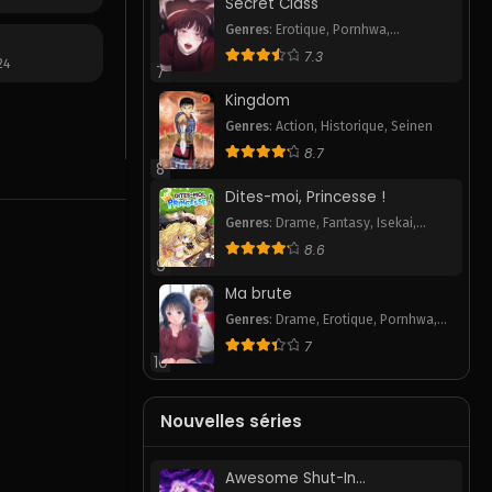
Secret Class
Genres
:
Erotique
,
Pornhwa
,
Romance
,
Smut
,
Webtoon
7.3
24
7
Kingdom
Genres
:
Action
,
Historique
,
Seinen
8.7
8
Dites-moi, Princesse !
Genres
:
Drame
,
Fantasy
,
Isekai
,
Romance
,
Webtoon
8.6
9
Ma brute
Genres
:
Drame
,
Erotique
,
Pornhwa
,
School Life
,
Smut
,
Webtoon
7
10
Nouvelles séries
Awesome Shut-In