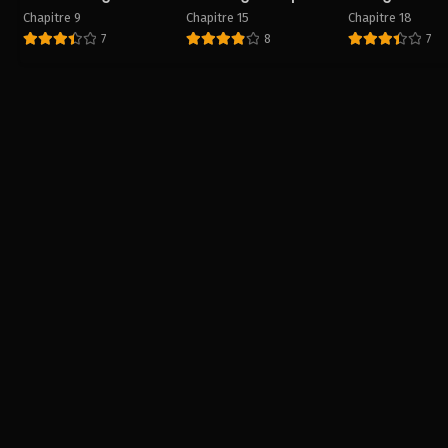
?
Chapitre 9
Chapitre 15
Chapitre 18
7
8
7