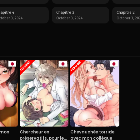
apitre 4
Chapitre 3
Chapitre 2
tober 3, 2024
October 3, 2024
October 3, 20
TERMINÉ
TERMINÉ
 mon
Chercheur en
Chevauchée torride
préservatifs, pour le
avec mon collègue