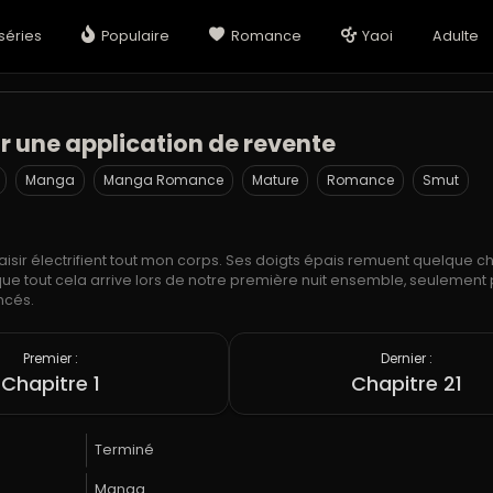
séries
Populaire
Romance
Yaoi
Adulte
r une application de revente
Manga
Manga Romance
Mature
Romance
Smut
plaisir électrifient tout mon corps. Ses doigts épais remuent quelque 
que tout cela arrive lors de notre première nuit ensemble, seulement
ncés.
Premier :
Dernier :
Chapitre 1
Chapitre 21
Terminé
Manga