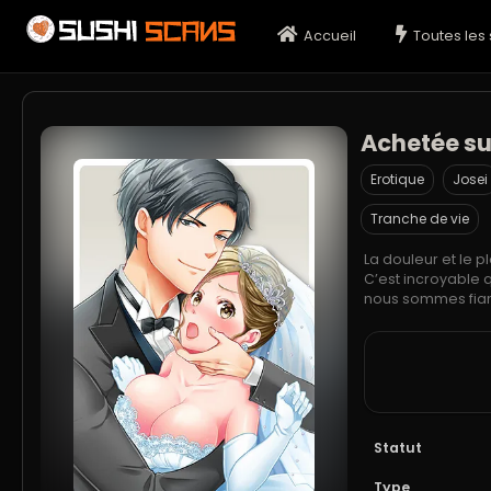
Accueil
Toutes les 
Achetée su
Erotique
Josei
Tranche de vie
La douleur et le 
C’est incroyable 
nous sommes fia
Statut
Type