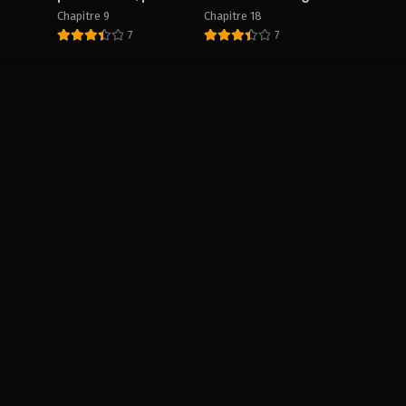
plaisir des femmes
Chapitre 9
Chapitre 18
7
7