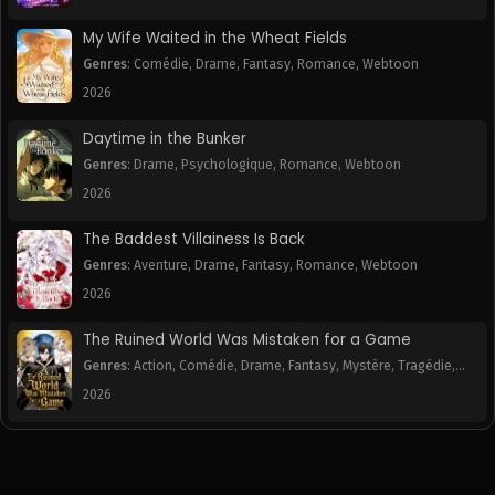
My Wife Waited in the Wheat Fields
Genres
:
Comédie
,
Drame
,
Fantasy
,
Romance
,
Webtoon
2026
Daytime in the Bunker
Genres
:
Drame
,
Psychologique
,
Romance
,
Webtoon
2026
The Baddest Villainess Is Back
Genres
:
Aventure
,
Drame
,
Fantasy
,
Romance
,
Webtoon
2026
The Ruined World Was Mistaken for a Game
Genres
:
Action
,
Comédie
,
Drame
,
Fantasy
,
Mystère
,
Tragédie
,
Webtoon
2026