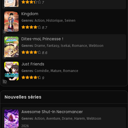
Life
,
Smut
7
7
Kingdom
Genres
:
Action
,
Historique
,
Seinen
8.7
8
Dites-moi, Princesse !
Genres
:
Drame
,
Fantasy
,
Isekai
,
Romance
,
Webtoon
8.6
9
Just Friends
Genres
:
Comédie
,
Mature
,
Romance
9
10
Nouvelles séries
Awesome Shut-In Necromancer
Genres
:
Action
,
Aventure
,
Drame
,
Harem
,
Webtoon
2026