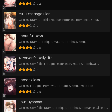
Webtoon
7.4
2
Chapitre 8
Chapitre 7
MILF Exchange Plan
December 21, 2024
December 21, 2024
Genres
:
Drame
,
Ecchi
,
Erotique
,
Pornhwa
,
Romance
,
Smut
,
Webtoon
Chapitre 6
Chapitre 5
7
3
December 21, 2024
December 21, 2024
Beautiful Days
Chapitre 4
Chapitre 3
Genres
:
Drame
,
Erotique
,
Mature
,
Pornhwa
,
Smut
December 21, 2024
December 21, 2024
7.8
4
Chapitre 2
Chapitre 1
A Pervert's Daily Life
December 21, 2024
December 21, 2024
Genres
:
Comédie
,
Erotique
,
Manhwa P
,
Mature
,
Pornhwa
,
Romance
,
Slice of Life
,
Smut
,
Tranche de vie
,
Webtoon
8.1
5
Secret Class
Genres
:
Erotique
,
Pornhwa
,
Romance
,
Smut
,
Webtoon
7.3
6
Sous Hypnose
Genres
:
Comédie
,
Drame
,
Erotique
,
Pornhwa
,
Romance
,
Slice of