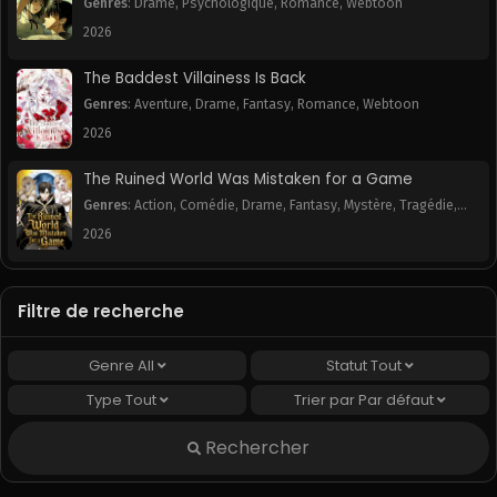
Genres
:
Drame
,
Psychologique
,
Romance
,
Webtoon
2026
The Baddest Villainess Is Back
Genres
:
Aventure
,
Drame
,
Fantasy
,
Romance
,
Webtoon
2026
The Ruined World Was Mistaken for a Game
Genres
:
Action
,
Comédie
,
Drame
,
Fantasy
,
Mystère
,
Tragédie
,
Webtoon
2026
Filtre de recherche
Genre
All
Statut
Tout
Type
Tout
Trier par
Par défaut
Rechercher