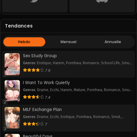
Tendances
Hebdo
Mensuel
Annuelle
Sex Study Group
Genres
:
Erotique
,
Harem
,
Pornhwa
,
Romance
,
School Life
,
Smut
,
Webtoon
7.9
1
I Want To Work Quietly
Genres
:
Drame
,
Ecchi
,
Harem
,
Mature
,
Pornhwa
,
Romance
,
Smut
,
Webtoon
7.4
2
MILF Exchange Plan
Genres
:
Drame
,
Ecchi
,
Erotique
,
Pornhwa
,
Romance
,
Smut
,
Webtoon
7
3
Beautiful Days