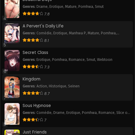
Genres
:
Drame
,
Erotique
,
Mature
,
Pornhwa
,
Smut
7.8
4
A Pervert's Daily Life
Genres
:
Comédie
,
Erotique
,
Manhwa P
,
Mature
,
Pornhwa
,
Romance
,
Slice of Life
,
Smut
,
Tranche de vie
,
Webtoon
8.1
5
Secret Class
Genres
:
Erotique
,
Pornhwa
,
Romance
,
Smut
,
Webtoon
7.3
6
Kingdom
Genres
:
Action
,
Historique
,
Seinen
8.7
7
Sous Hypnose
Genres
:
Comédie
,
Drame
,
Erotique
,
Pornhwa
,
Romance
,
Slice of
Life
,
Smut
7
8
Just Friends