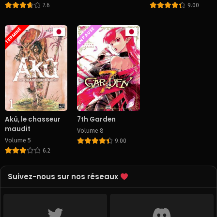
7.6
9.00
EN PAUSE
TERMINÉ
Akû, le chasseur
7th Garden
maudit
Volume 8
Volume 5
9.00
6.2
Suivez-nous sur nos réseaux