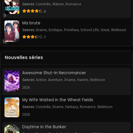
Genres
:
Comédie
,
Mature
,
Romance
9
9
Ma brute
Genres
:
Drame
,
Erotique
,
Pornhwa
,
School Life
,
Smut
,
Webtoon
7
10
Nouvelles séries
Awesome Shut-In Necromancer
Genres
:
Action
,
Aventure
,
Drame
,
Harem
,
Webtoon
2026
My Wife Waited in the Wheat Fields
Genres
:
Comédie
,
Drame
,
Fantasy
,
Romance
,
Webtoon
2026
Daytime in the Bunker