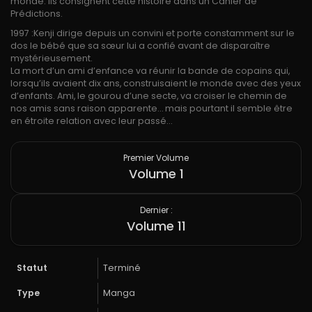
monde. Ils consignent cette histoire dans un Cahier de
Prédictions.
1997 :Kenji dirige depuis un convini et porte constamment sur le
dos le bébé que sa sœur lui a confié avant de disparaître
mystérieusement.
La mort d’un ami d’enfance va réunir la bande de copains qui,
lorsqu’ils avaient dix ans, construisaient le monde avec des yeux
d’enfants. Ami, le gourou d’une secte, va croiser le chemin de
nos amis sans raison apparente… mais pourtant il semble être
en étroite relation avec leur passé…
Premier Volume
Volume 1
Dernier :
Volume 11
Statut
Terminé
Type
Manga