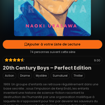
Ajouter à votre Liste de Lecture
74 personnes suivent cette série
9.00
20th Century Boys – Perfect Edition
Action
Drame
Mystère
Surnaturel
Thriller
1969 :Un groupe d’enfants se retrouve régulièrement dans une
base secrète ; sous l’impulsion de Kenji Endô, les enfants
inventent une histoire de science-fiction racontant la
destruction de l’humanité par une organisation maléfique à
laquelle ils s’opposaient pour finir par devenir les sauveurs du