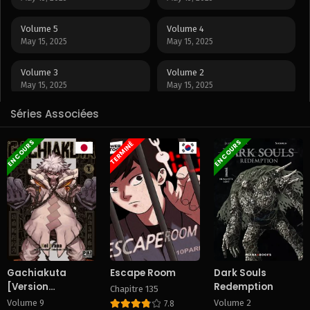
Volume 5
Volume 4
May 15, 2025
May 15, 2025
Volume 3
Volume 2
May 15, 2025
May 15, 2025
Séries Associées
Volume 1
May 15, 2025
EN COURS
EN COURS
TERMINÉ
Gachiakuta
Escape Room
Dark Souls
[Version
Redemption
Chapitre 135
officielle]
Volume 9
Volume 2
7.8